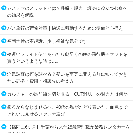
システマのメリットとは？呼吸・脱力・護身に役立つ心身へ
の効果を解説
バス旅行の荷物対策｜快適に移動するための準備と心構え
福岡地検の不起訴、少し複雑な気分です
夜遅いフライト便であったり朝早くの便の飛行機チケットを
買うというような時は…。
浮気調査は何を調べる？疑いを事実に変える前に知っておき
たい証拠・費用・相談先の考え方
カルチャーの最前線を切り取る「CUT雑誌」の魅力とは何か
塗るからなじませるへ。40代の私がたどり着いた、血色まで
きれいに見せるファンデ選び
【福岡に6ヶ月】千葉から来た29歳管理職が業務レンタカーを