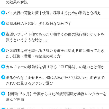
の効果を解説
バス旅行の荷物対策｜快適に移動するための準備と心構え
福岡地検の不起訴、少し複雑な気分です
夜遅いフライト便であったり朝早くの便の飛行機チケットを
買うというような時は…。
浮気調査は何を調べる？疑いを事実に変える前に知っておき
たい証拠・費用・相談先の考え方
カルチャーの最前線を切り取る「CUT雑誌」の魅力とは何か
塗るからなじませるへ。40代の私がたどり着いた、血色まで
きれいに見せるファンデ選び
【福岡に6ヶ月】千葉から来た29歳管理職が業務レンタカーを
選んだ理由