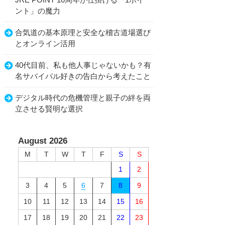
JRE POINT 10周年が仕掛ける「1ポイ
ント」の魔力
合気道の基本原理と安全な稽古道場選び
とオンライン活用
40代目前、私も他人事じゃないかも？有
名サバイバル好きの告白から考えたこと
デジタル時代の危機管理と親子の絆を両
立させる賢明な選択
August 2026
M
T
W
T
F
S
S
1
2
3
4
5
6
7
8
9
10
11
12
13
14
15
16
17
18
19
20
21
22
23